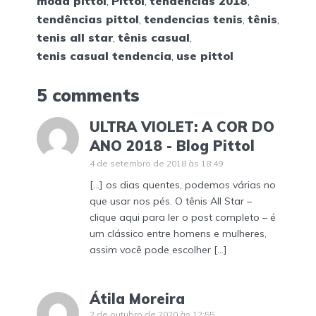
moda pittol
,
Pittol
,
tendências 2018
,
tendências pittol
,
tendencias tenis
,
tênis
,
tenis all star
,
tênis casual
,
tenis casual tendencia
,
use pittol
5 comments
ULTRA VIOLET: A COR DO
ANO 2018 - Blog Pittol
4 de setembro de 2018 às 18:49
[…] os dias quentes, podemos várias no
que usar nos pés. O tênis All Star –
clique aqui para ler o post completo – é
um clássico entre homens e mulheres,
assim você pode escolher […]
Átila Moreira
2 de outubro de 2020 às 12:55