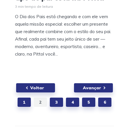
3 min tempo de leitura
O Dia dos Pais está chegando e com ele vem
aquela missão especial: escolher um presente
que realmente combine com o estilo do seu pai.
Afinal, cada pai tem seu jeito único de ser —
moderno, aventureiro, esportista, caseiro… e
claro, na Pittol você...
Paginação
Voltar
Avançar
de
posts
1
2
3
4
5
6