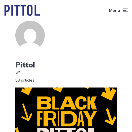
Menu
Pittol
59 articles