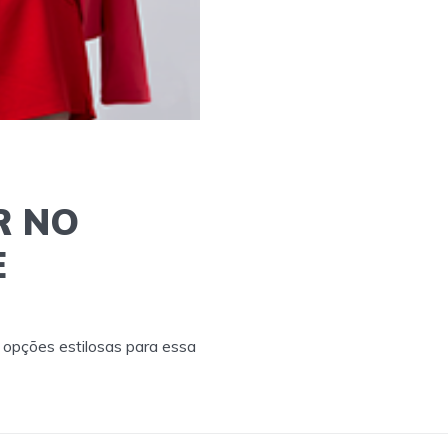
R NO
E
s opções estilosas para essa