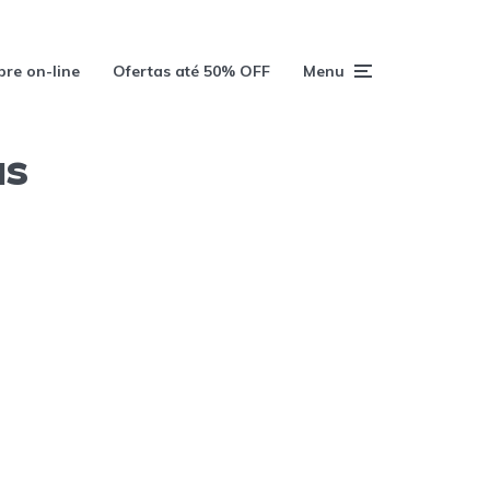
re on-line
Ofertas até 50% OFF
Menu
as