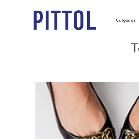
Calçados
T