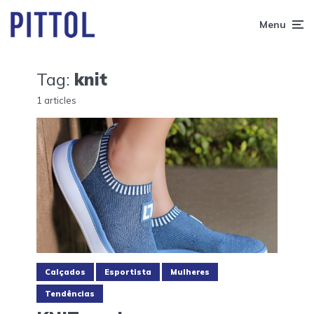
Menu
Tag:
knit
1 articles
Calçados
Esportista
Mulheres
Tendências