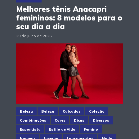
Melhores tênis Anacapri
femininos: 8 modelos para o
seu dia a dia
29 de julho de 2026
Beleza
Beleza
Calçados
Coleção
Combinações
Cores
Dicas
Diversos
Esportista
Estilo de Vida
Femino
Homens
Inverno
Lançamentos
Moda