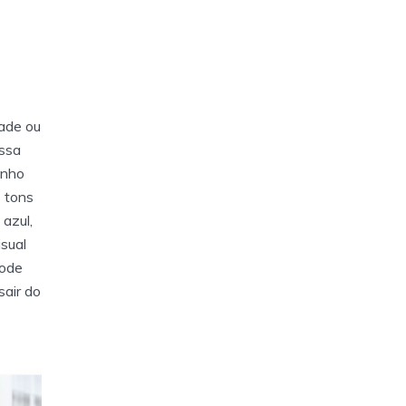
dade ou
essa
inho
s tons
 azul,
sual
pode
sair do