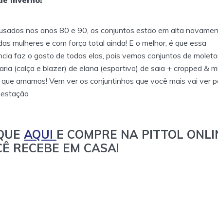
de inverno!
usados nos anos 80 e 90, os conjuntos estão em alta novamen
as mulheres e com força total ainda! E o melhor, é que essa
cia faz o gosto de todas elas, pois vemos conjuntos de molet
taria (calça e blazer) de elana (esportivo) de saia + cropped & m
 que amamos! Vem ver os conjuntinhos que você mais vai ver po
 estação
IQUE
AQUI
E COMPRE NA PITTOL ONLI
CÊ RECEBE EM CASA!