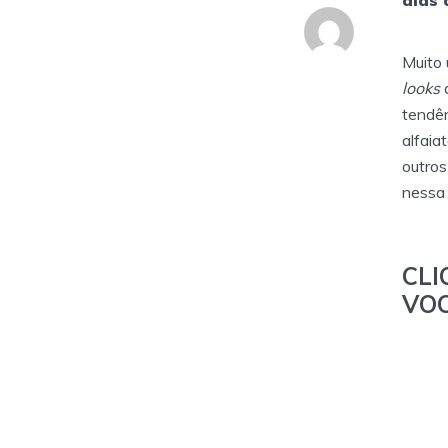
dias 
Muito 
looks
d
tendên
alfaia
outros
nessa
CL
V
O