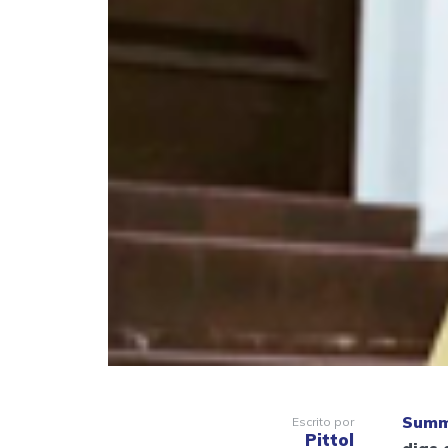
Summ
Escrito por
Pittol