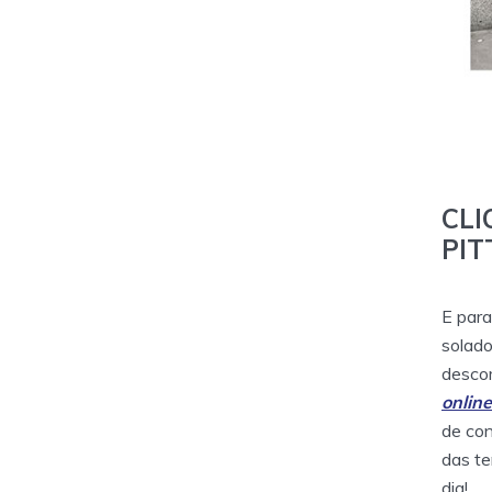
CL
PIT
E para
solado
descom
online
de con
das te
dia!