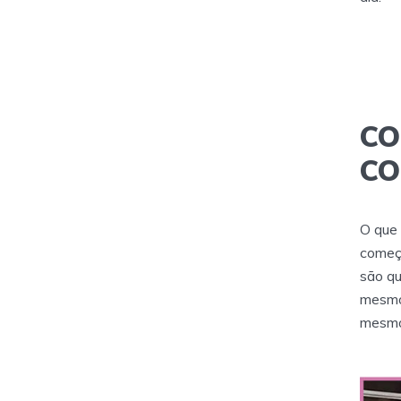
CO
CO
O que 
começa
são qu
mesmo 
mesmo