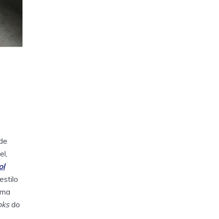
 de
el,
ol
stilo
uma
oks
do