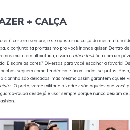
AZER + CALÇA
zer é certeiro sempre, e se apostar na calça da mesma tonali
a, o conjunto tá prontíssimo pra você ir onde quiser! Dentro d
 vemos muito em alfaiataria, assim o
office look
fica com um péz
a. E sobre as cores? Diversas para você escolhar a favoria! O
larinhos seguem como tendência e ficam lindos se juntos. Rosa,
o clarinho são delicados, mas mesmo assim garantem aquele vi
nista
. O preto, verde militar e o xadrez são aqueles que você 
 guarda-roupa desde já e usar sempre porque nunca deixam de 
fashion.