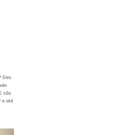
 Eles
ais
 E são
r e até