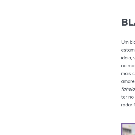
BL
Um bla
estamp
ideia,
na mod
mais c
amarel
fahsio
ter no
radar 