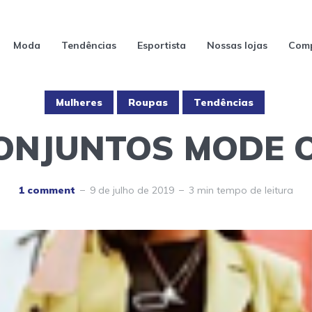
Moda
Tendências
Esportista
Nossas lojas
Comp
Mulheres
Roupas
Tendências
ONJUNTOS MODE 
1 comment
9 de julho de 2019
3 min tempo de leitura