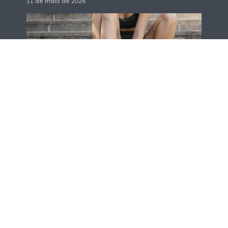
11 de maio de 2026
Calçados
Melhores tênis Asics
feminino para corrida: 11
opções para treinar
11 de maio de 2026