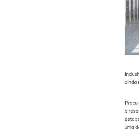
Inclus
ainda 
Procur
e rese
estabe
uma de