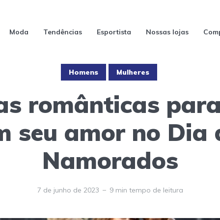
Moda
Tendências
Esportista
Nossas lojas
Comp
Homens
Mulheres
ias românticas para
m seu amor no Dia 
Namorados
7 de junho de 2023
9 min tempo de leitura