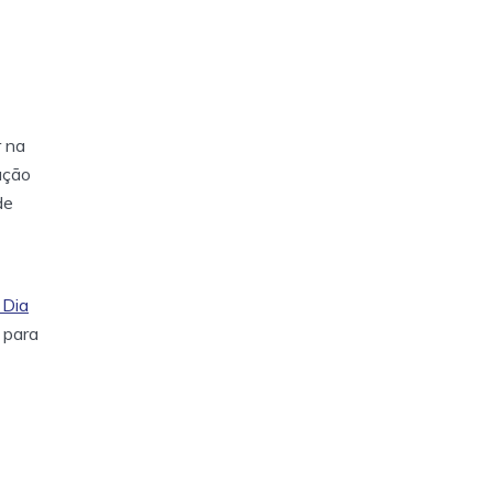
r na
ação
de
 Dia
s para