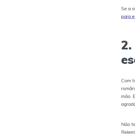
Se a s
para e
2.
es
Com ta
român
mão. E
agrad
Não te
Relemb