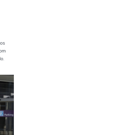
 os
com
o.