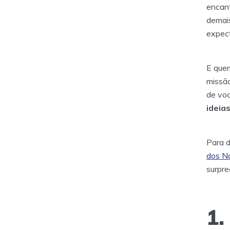
encant
demais
expect
E quem
missão
de voc
ideia
Para 
dos N
surpre
1.