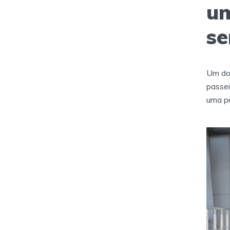
um
s
Um dos
passei
uma pr