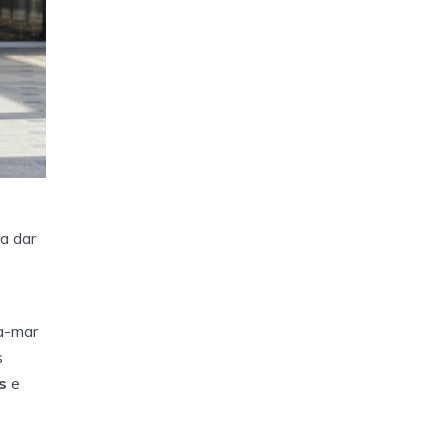
ra dar
ra-mar
s
s
e