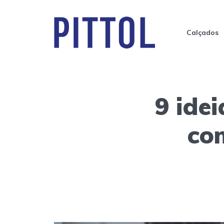
Calçados
9 ide
co