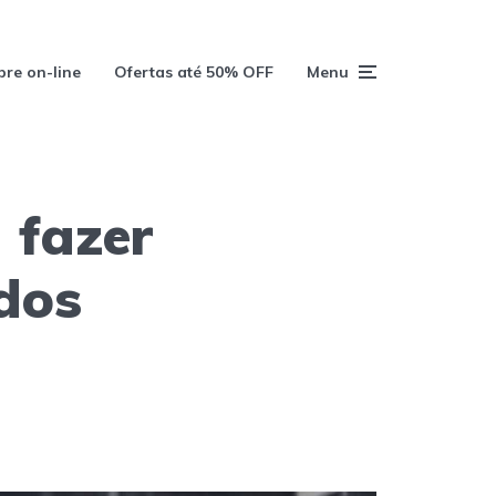
re on-line
Ofertas até 50% OFF
Menu
 fazer
dos